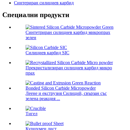
Синтериран силициев карбид
Специални продукти
Синтетриран силициев карбид микропрах
зелен
Силициев карбид SIC
Прекристализиран силициев карбид микро
прах
Леене и екструзия Силиций, свързан със
зелена реакция ...
Тигел
Куршумен лист