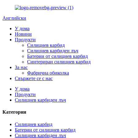
Английски
У дома
Новини
Продукти
Силициев карбид
Силициев карбиден лъч
Батерии от силициев карбид
Синтериран силициев карбид
За нас
Фабрична обиколка
Свържете се с нас
У дома
Продукти
Силициев карбиден лъч
Категории
Силициев карбид
Батерии от силициев карбид
Силициев карбиден лъч