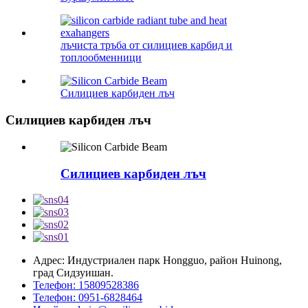
лъчиста тръба от силициев карбид и
топлообменници
Силициев карбиден лъч
Силициев карбиден лъч
Силициев карбиден лъч
Адрес: Индустриален парк Hongguo, район Huinong,
град Сидзуишан.
Телефон: 15809528386
Телефон: 0951-6828464