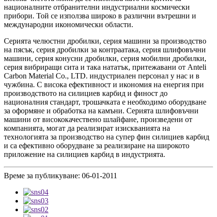
националните отбранителни индустриални космически
прибори. Той се използва широко в различни вътрешни и
международни икономически области.
Серията челюстни дробилки, серия машини за производство
на пясък, серия дробилки за контраатака, серия шлифовъчни
машини, серия конусни дробилки, серия мобилни дробилки,
серия вибриращи сита и така нататък, притежавани от Anteli
Carbon Material Co., LTD. индустриален персонал у нас и в
чужбина. С висока ефективност и икономия на енергия при
производството на силициев карбид и финост до
националния стандарт, трошачката е необходимо оборудване
за оформяне и обработка на камъни. Серията шлифовъчни
машини от висококачествено шлайфане, произведени от
компанията, могат да реализират изискванията на
технологията за производство на супер фин силициев карбид
и са ефективно оборудване за реализиране на широкото
приложение на силициев карбид в индустрията.
Време за публикуване: 06-01-2011