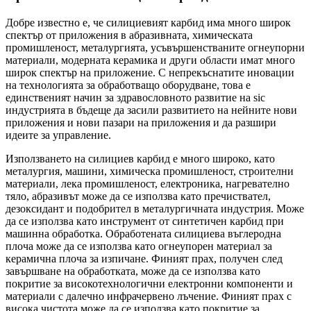
Добре известно е, че силициевият карбид има много широк
спектър от приложения в абразивната, химическата
промишленост, металургията, усъвършенстваните огнеупорни
материали, модерната керамика и други области имат много
широк спектър на приложение. С непрекъснатите иновации
на технологията за обработващо оборудване, това е
единственият начин за здравословното развитие на sic
индустрията в бъдеще да засили развитието на нейните нови
приложения и нови пазари на приложения и да разшири
идеите за управление.
Използването на силициев карбид е много широко, като
металургия, машини, химическа промишленост, строителни
материали, лека промишленост, електроника, нагревателно
тяло, абразивът може да се използва като пречиствател,
дезоксидант и подобрител в металургичната индустрия. Може
да се използва като инструмент от синтетичен карбид при
машинна обработка. Обработената силициева въглеродна
плоча може да се използва като огнеупорен материал за
керамична плоча за изпичане. Финият прах, получен след
завършване на обработката, може да се използва като
покритие за високотехнологични електронни компоненти и
материали с далечно инфрачервено лъчение. Финият прах с
висока чистота може да се използва като покритие за