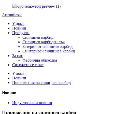
Английски
У дома
Новини
Продукти
Силициев карбид
Силициев карбиден лъч
Батерии от силициев карбид
Синтериран силициев карбид
За нас
Фабрична обиколка
Свържете се с нас
У дома
Новини
Приложения на силициев карбид
Новини
Индустриални новини
Приложения на силициев карбид