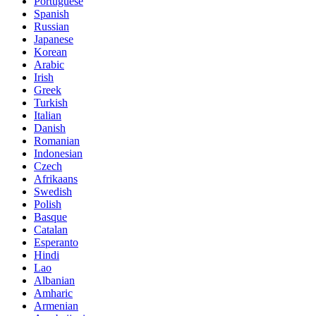
Portuguese
Spanish
Russian
Japanese
Korean
Arabic
Irish
Greek
Turkish
Italian
Danish
Romanian
Indonesian
Czech
Afrikaans
Swedish
Polish
Basque
Catalan
Esperanto
Hindi
Lao
Albanian
Amharic
Armenian